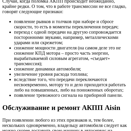
Случаи, когда поломка АКПП происходит неожиданно,
крайне редки. О том, что в работе трансмиссии не все гладко,
говорят следующие признаки:
появление рывков и толчков при наборе и сбросе
скорости, то есть в моменты переключения передач;
переход с одной передачи на другую сопровождается
посторонними звуками, например, металлическими
ударами или скрежетом;
снижение мощности двигателя (на самом деле это не
снижение КПД мотора – просто часть энергии,
вырабатываемой силовым агрегатом, «съедает»
трансмиссия);
снижение динамики автомобиля;
увеличение уровня расхода топлива;
вследствие того, что передачи переключаются
несвоевременно, мотору то и дело приходится работать
либо на повышенных, либо на пониженных оборотах;
появление тревожного сигнала на приборной панели.
Обслуживание и ремонт АКПП Aisin
При появлении любого из этих признаков и, тем более,
нескольких одновременно, владельцу автомобиля следует как
можно скорее доставить свою машину в автосервис на