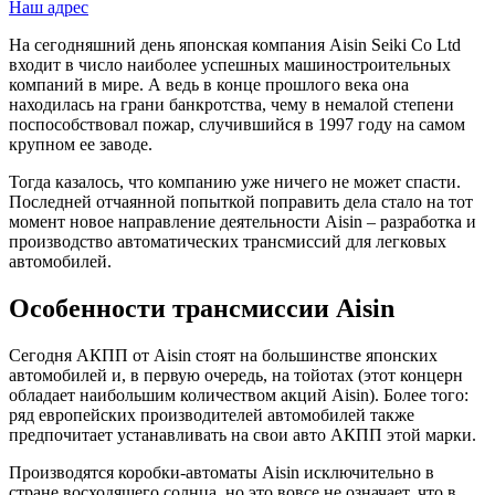
Наш адрес
На сегодняшний день японская компания Aisin Seiki Co Ltd
входит в число наиболее успешных машиностроительных
компаний в мире. А ведь в конце прошлого века она
находилась на грани банкротства, чему в немалой степени
поспособствовал пожар, случившийся в 1997 году на самом
крупном ее заводе.
Тогда казалось, что компанию уже ничего не может спасти.
Последней отчаянной попыткой поправить дела стало на тот
момент новое направление деятельности Aisin – разработка и
производство автоматических трансмиссий для легковых
автомобилей.
Особенности трансмиссии Aisin
Сегодня АКПП от Aisin стоят на большинстве японских
автомобилей и, в первую очередь, на тойотах (этот концерн
обладает наибольшим количеством акций Aisin). Более того:
ряд европейских производителей автомобилей также
предпочитает устанавливать на свои авто АКПП этой марки.
Производятся коробки-автоматы Aisin исключительно в
стране восходящего солнца, но это вовсе не означает, что в