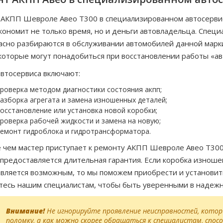
АКПП Шевроле Авео Т300 в специализированном автосервис
кономит не только время, но и деньги автовладельца. Спе
асно разбираются в обслуживании автомобилей данной марк
 которые могут понадобиться при восстановлении работы «ав
автосервиса включают:
роверка методом диагностики состояния акпп;
азборка агрегата и замена изношенных деталей;
осстановление или установка новой коробки;
роверка рабочей жидкости и замена на новую;
емонт гидроблока и гидротрансформатора.
чем мастер приступает к ремонту АКПП Шевроле Авео Т300, 
предоставляется длительная гарантия. Если коробка изношен
вляется возможным, то мы поможем приобрести и установить
есь нашим специалистам, чтобы быть уверенными в надежн
Внимание!
Не игнорируйте проявление неисправностей, котор
поломку, а как можно скорее обращаться к специалистам, спо