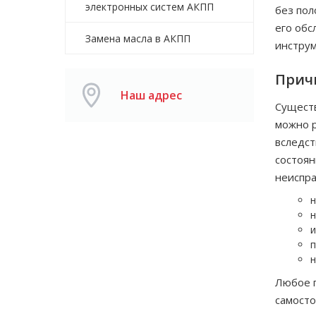
электронных систем АКПП
без пол
его обс
Замена масла в АКПП
инструм
Прич
Наш адрес
Существ
можно р
вследст
состоян
неиспра
н
н
и
п
н
Любое п
самосто