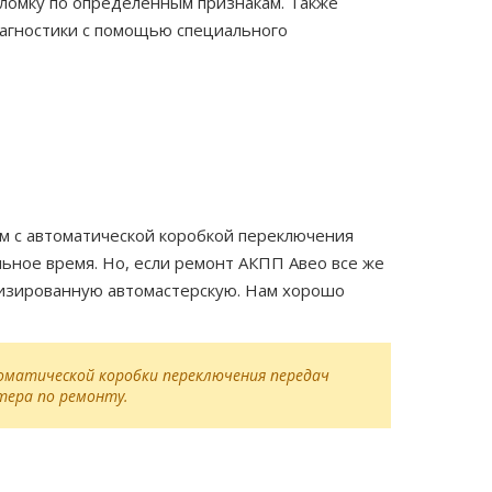
ломку по определенным признакам. Также
иагностики с помощью специального
 с автоматической коробкой переключения
ьное время. Но, если ремонт АКПП Авео все же
лизированную автомастерскую. Нам хорошо
матической коробки переключения передач
ера по ремонту.