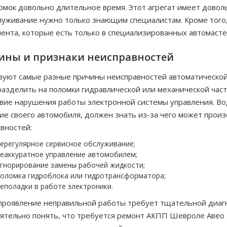
омок довольно длительное время. Этот агрегат имеет дово
луживание нужно только знающим специалистам. Кроме того,
ента, которые есть только в специализированных автомасте
ины и признаки неисправностей
уют самые разные причины неисправностей автоматической 
азделить на поломки гидравлической или механической част
вие нарушения работы электронной системы управления. Во
ие своего автомобиля, должен знать из-за чего может прои
вностей:
ерегулярное сервисное обслуживание;
еаккуратное управление автомобилем;
гнорирование замены рабочей жидкости;
оломка гидроблока или гидротрансформатора;
еполадки в работе электроники.
роявление неправильной работы требует тщательной диагн
ятельно понять, что требуется ремонт АКПП Шевроле Авео Т