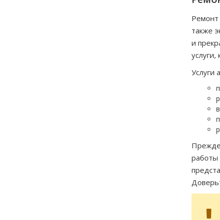
Ремонт 
также э
и прекр
услуги,
Услуги 
п
р
в
п
р
Прежде 
работы 
предста
Доверьт