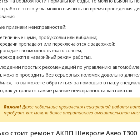
тся на возможности нормальной езды, то можно выявить по
в работе этого узла можно выявить во время проведения д
вания.
е признаки неисправностей:
етипичные шумы, пробуксовки или вибрации;
ередачи пропадают или переключаются с задержкой;
ропадает возможность ехать совсем;
ереход акпп в «аварийный режим работы».
людении простых рекомендаций по управлению автомобилем
, можно проездить без серьезных поломок довольно длител
ился, то вы можете обратиться за помощью в нашу специа
о, как устранять самые разные неисправности «автомата».
Важно!
Даже небольшие проявления неисправной работы авто
требуют, как можно более оперативного вмешательства маст
ко стоит ремонт АКПП Шевроле Авео Т300