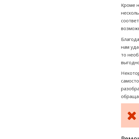
Кроме н
несколь
соответ
возможн
Благода
нам уда
то необ
выгодно
Некотор
самосто
разобра
обращай
Ремо