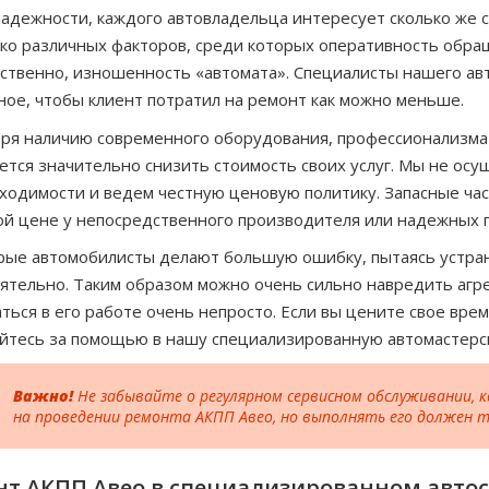
адежности, каждого автовладельца интересует сколько же с
ко различных факторов, среди которых оперативность обраще
ственно, изношенность «автомата». Специалисты нашего авт
ое, чтобы клиент потратил на ремонт как можно меньше.
ря наличию современного оборудования, профессионализма
ется значительно снизить стоимость своих услуг. Мы не ос
ходимости и ведем честную ценовую политику. Запасные час
й цене у непосредственного производителя или надежных 
ые автомобилисты делают большую ошибку, пытаясь устран
ятельно. Таким образом можно очень сильно навредить агре
ться в его работе очень непросто. Если вы цените свое врем
тесь за помощью в нашу специализированную автомастерс
Важно!
Не забывайте о регулярном сервисном обслуживании,
на проведении ремонта АКПП Авео, но выполнять его должен 
нт АКПП Авео в специализированном автос