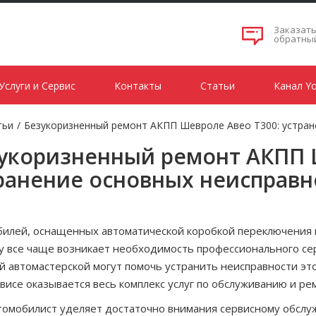
Заказат
обратны
Услуги и Сервис
Контакты
Статьи
Канал Y
тьи
/
Безукоризненный ремонт АКПП Шевроле Авео Т300: устран
укоризненный ремонт АКПП 
ранение основных неисправн
илей, оснащенных автоматической коробкой переключения п
 все чаще возникает необходимость профессионального сер
й автомастерской могут помочь устранить неисправности эт
висе оказывается весь комплекс услуг по обслуживанию и р
томобилист уделяет достаточно внимания сервисному обслу