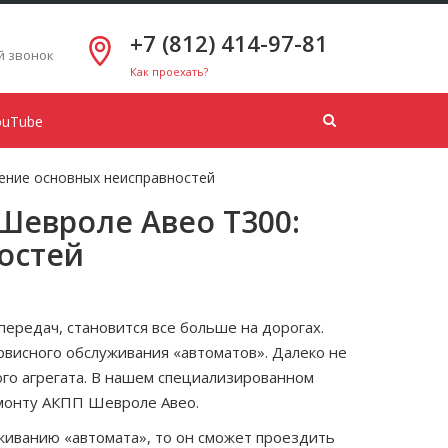
+7 (812) 414-97-81
ь
й звонок
Как проехать?
ouTube
ение основных неисправностей
Шевроле Авео Т300:
остей
ередач, становится все больше на дорогах.
висного обслуживания «автоматов». Далеко не
ого агрегата. В нашем специализированном
емонту АКПП Шевроле Авео.
живанию «автомата», то он сможет проездить