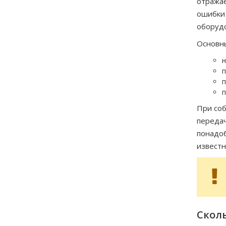
отражае
ошибки 
оборудо
Основны
н
п
п
п
При соб
передач
понадоб
известн
Сколь