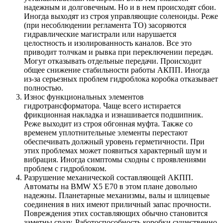
надежным и долговечным. Но и в нем происходят сбои.
Иногда выходят из строя управляющие соленоиды. Реже
(при несоблюдении регламента ТО) засоряются
гидравлические магистрали или нарушается
целостность и изолированность каналов. Все это
приводит толчкам и рывка при переключении передач.
Могут отказывать отдельные передачи. Происходит
общее снижение стабильности работы АКПП. Иногда
из-за серьезных проблем гидроблока коробка отказывает
полностью.
Износ функциональных элементов
гидротрансформатора. Чаще всего истирается
фрикционная накладка и изнашивается подшипник.
Реже выходит из строя обгонная муфта. Также со
временем уплотнительные элементы перестают
обеспечивать должный уровень герметичности. При
этих проблемах может появиться характерный шум и
вибрация. Иногда симптомы сходны с проявлениями
проблем с гидроблоком.
Разрушение механической составляющей АКПП.
Автоматы на BMW Х5 Е70 в этом плане довольно
надежны. Планетарные механизмы, валы и шлицевые
соединения в них имеют приличный запас прочности.
Повреждения этих составляющих обычно становится
заметны сразу. Работоспособность коробки существенно