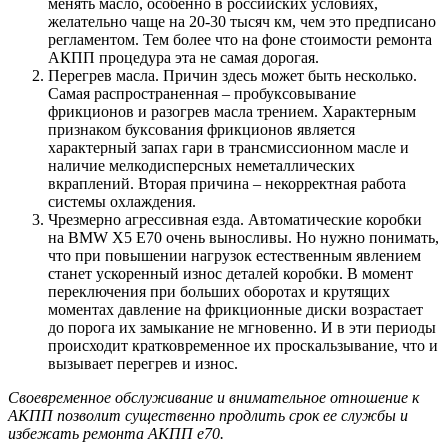
менять масло, особенно в российских условиях,
желательно чаще на 20-30 тысяч км, чем это предписано
регламентом. Тем более что на фоне стоимости ремонта
АКПП процедура эта не самая дорогая.
Перегрев масла. Причин здесь может быть несколько.
Самая распространенная – пробуксовывание
фрикционов и разогрев масла трением. Характерным
признаком буксования фрикционов является
характерный запах гари в трансмиссионном масле и
наличие мелкодисперсных неметаллических
вкраплений. Вторая причина – некорректная работа
системы охлаждения.
Чрезмерно агрессивная езда. Автоматические коробки
на BMW Х5 Е70 очень выносливы. Но нужно понимать,
что при повышении нагрузок естественным явлением
станет ускоренный износ деталей коробки. В момент
переключения при больших оборотах и крутящих
моментах давление на фрикционные диски возрастает
до порога их замыкание не мгновенно. И в эти периоды
происходит кратковременное их проскальзывание, что и
вызывает перегрев и износ.
Своевременное обслуживание и внимательное отношение к
АКПП позволит существенно продлить срок ее службы и
избежать ремонта АКПП е70.