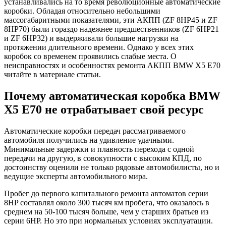
устанавливались на то время революционные автоматические
коробки. Обладая относительно небольшими
массогабаритными показателями, эти АКПП (ZF 8HP45 и ZF
8HP70) были гораздо надежнее предшественников (ZF 6HP21
и ZF 6HP32) и выдерживали большие нагрузки на
протяжении длительного времени. Однако у всех этих
коробок со временем проявились слабые места. О
неисправностях и особенностях ремонта АКПП BMW Х5 Е70
читайте в материале статьи.
Почему автоматическая коробка BMW
Х5 Е70 не отрабатывает свой ресурс
Автоматические коробки передач рассматриваемого
автомобиля получились на удивление удачными.
Минимальные задержки и плавность перехода с одной
передачи на другую, в совокупности с высоким КПД, по
достоинству оценили не только рядовые автомобилисты, но и
ведущие эксперты автомобильного мира.
Пробег до первого капитального ремонта автоматов серии
8HP составлял около 300 тысяч км пробега, что оказалось в
среднем на 50-100 тысяч больше, чем у старших братьев из
серии 6HP. Но это при нормальных условиях эксплуатации.