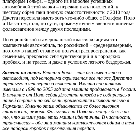
платформе Гольфа, – одного из наиболее успешных
автомобилей этой марки – пережив пять поколений, к
шестому обрел-таки полную самостоятельность: с 2010 года
Джетта перестала иметь хоть что-либо общее с Гольфом, Поло
и Пассатом, став, по сути, промежуточным звеном в линейке
фольксвагенов между двумя последними.
По европейской и американской классификациям это
компактный автомобиль, по российской – среднеразмерный,
поэтому в нашей стране он получил распространение как
семейный, прекрасно себя чувствующий и в городских
пробках, и на трассе, и даже в условиях легкого бездорожья.
Замети на полях.
Венто и Бора – еще два имени этого
автомобиля, под которыми скрывается все та же Джетта
третьего и четвертого поколения. Именно под такими
именами с 1998 по 2005 год эта машина продавалась в России.
В отличие от Поло седан Джетта никогда не собиралась в
нашей стране и по сей день производится исключительно в
Германии. Именно этим объясняется ее более высокая
стоимость, нежели Фольксвагена Поло несмотря даже на
то, что многие узлы этих машин идентичны. В частности,
трансмиссия – обе эти машины комплектуются одним и тем
же набором коробок переключения передач.