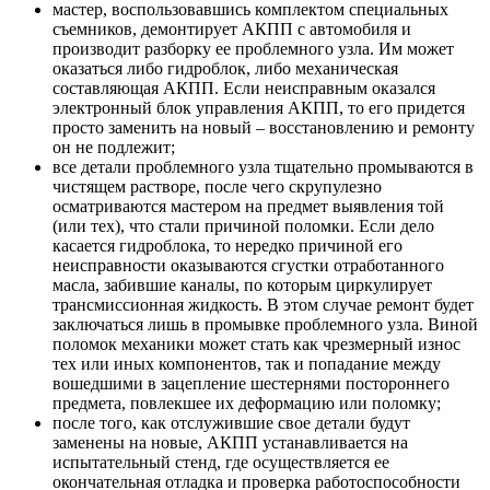
мастер, воспользовавшись комплектом специальных
съемников, демонтирует АКПП с автомобиля и
производит разборку ее проблемного узла. Им может
оказаться либо гидроблок, либо механическая
составляющая АКПП. Если неисправным оказался
электронный блок управления АКПП, то его придется
просто заменить на новый – восстановлению и ремонту
он не подлежит;
все детали проблемного узла тщательно промываются в
чистящем растворе, после чего скрупулезно
осматриваются мастером на предмет выявления той
(или тех), что стали причиной поломки. Если дело
касается гидроблока, то нередко причиной его
неисправности оказываются сгустки отработанного
масла, забившие каналы, по которым циркулирует
трансмиссионная жидкость. В этом случае ремонт будет
заключаться лишь в промывке проблемного узла. Виной
поломок механики может стать как чрезмерный износ
тех или иных компонентов, так и попадание между
вошедшими в зацепление шестернями постороннего
предмета, повлекшее их деформацию или поломку;
после того, как отслужившие свое детали будут
заменены на новые, АКПП устанавливается на
испытательный стенд, где осуществляется ее
окончательная отладка и проверка работоспособности