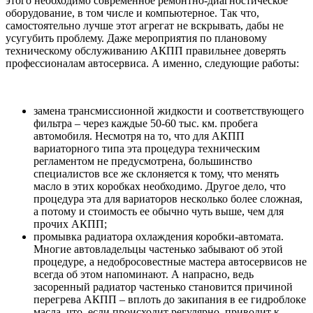
этого необходимо современное ремонтно-диагностическое
оборудование, в том числе и компьютерное. Так что,
самостоятельно лучше этот агрегат не вскрывать, дабы не
усугубить проблему. Даже мероприятия по плановому
техническому обслуживанию АКПП правильнее доверять
профессионалам автосервиса. А именно, следующие работы:
замена трансмиссионной жидкости и соответствующего
фильтра – через каждые 50-60 тыс. км. пробега
автомобиля. Несмотря на то, что для АКПП
вариаторного типа эта процедура техническим
регламентом не предусмотрена, большинство
специалистов все же склоняется к тому, что менять
масло в этих коробках необходимо. Другое дело, что
процедура эта для вариаторов несколько более сложная,
а потому и стоимость ее обычно чуть выше, чем для
прочих АКПП;
промывка радиатора охлаждения коробки-автомата.
Многие автовладельцы частенько забывают об этой
процедуре, а недобросовестные мастера автосервисов не
всегда об этом напоминают. А напрасно, ведь
засоренный радиатор частенько становится причиной
перегрева АКПП – вплоть до закипания в ее гидроблоке
масла, что, если происходит регулярно, приводит к