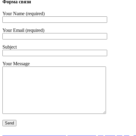
Форма связи
Your Name (required)
Your Email (required)
Subject
Your Message
АКПП-Нева — качественный ремонт АКПП, вариаторов, гидро