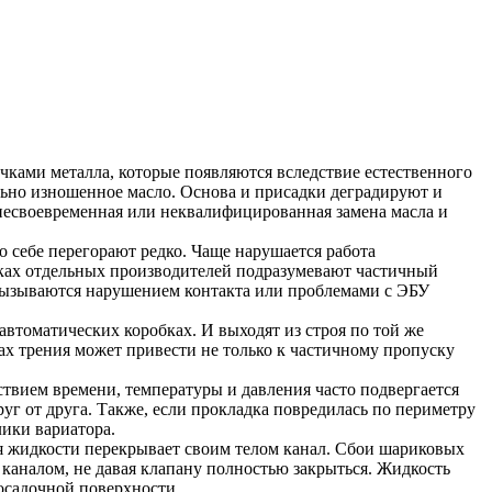
чками металла, которые появляются вследствие естественного
льно изношенное масло. Основа и присадки деградируют и
 несвоевременная или неквалифицированная замена масла и
себе перегорают редко. Чаще нарушается работа
оках отдельных производителей подразумевают частичный
 вызываются нарушением контакта или проблемами с ЭБУ
втоматических коробках. И выходят из строя по той же
ах трения может привести не только к частичному пропуску
твием времени, температуры и давления часто подвергается
г от друга. Также, если прокладка повредилась по периметру
лики вариатора.
 жидкости перекрывает своим телом канал. Сбои шариковых
каналом, не давая клапану полностью закрыться. Жидкость
посадочной поверхности.