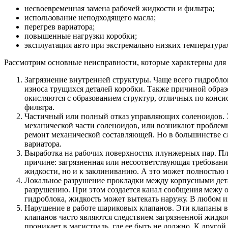
несвоевременная замена рабочей жидкости и фильтра;
использование неподходящего масла;
перегрев вариатора;
повышенные нагрузки коробки;
эксплуатация авто при экстремально низких температурах
Рассмотрим основные неисправности, которые характерны для 
Загрязнение внутренней структуры. Чаще всего гидробло
износа трущихся деталей коробки. Также причиной образ
окисляются с образованием структур, отличных по конси
фильтра.
Частичный или полный отказ управляющих соленоидов. Э
механической части соленоидов, или возникают проблем
ремонт механической составляющей. Но в большинстве с
вариатора.
Выработка на рабочих поверхностях плунжерных пар. Плу
причине: загрязненная или несоответствующая требовани
жидкости, но и к заклиниванию. А это может полностью 
Локальное разрушение прокладки между корпусными дета
разрушению. При этом создается канал сообщения межу о
гидроблока, жидкость может вытекать наружу. В любом и
Нарушение в работе шариковых клапанов. Эти клапаны 
клапанов часто являются следствием загрязненной жидк
проникает в магистраль, где ее быть не должно. К друг