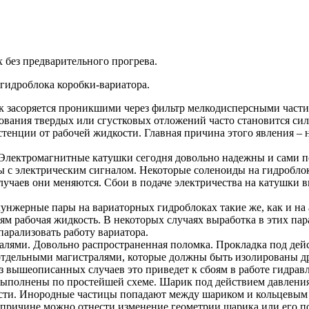
 без предварительного прогрева.
гидроблока коробки-вариатора.
к засоряется проникшими через фильтр мелкодисперсными части
ования твердых или сгустковых отложений часто становится си
стенции от рабочей жидкости. Главная причина этого явления –
лектромагнитные катушки сегодня довольно надежны и сами по 
ы с электрическим сигналом. Некоторые соленоиды на гидробл
лучаев они меняются. Сбои в подаче электричества на катушки
нжерные пары на вариаторных гидроблоках такие же, как и на а
ям рабочая жидкость. В некоторых случаях выработка в этих пар
парализовать работу вариатора.
лями. Довольно распространенная поломка. Прокладка под дейс
тдельными магистралями, которые должны быть изолированы дру
з вышеописанных случаев это приведет к сбоям в работе гидрав
выполнены по простейшей схеме. Шарик под действием давления
ости. Инородные частицы попадают между шариком и кольцевым 
ой причине можно отнести изменение геометрии шарика или его 