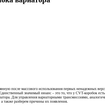
янную после массового использования первых ненадежных верс
 Единственный значимый нюанс – это то, что у CVT-коробок ест
иатора. Для управления вариаторными трансмиссиями, аналогич
 а также разберем причины их появления.