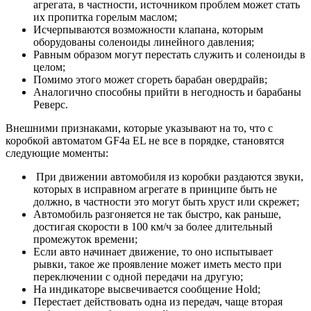
агрегата, в частности, источником проблем может стать
их пропитка горелым маслом;
Исчерпываются возможности клапана, которым
оборудованы соленоиды линейного давления;
Равным образом могут перестать служить и соленоиды в
целом;
Помимо этого может сгореть барабан овердрайв;
Аналогично способны прийти в негодность и барабаны
Реверс.
Внешними признаками, которые указывают на то, что с
коробкой автоматом GF4a EL не все в порядке, становятся
следующие моменты:
При движении автомобиля из коробки раздаются звуки,
которых в исправном агрегате в принципе быть не
должно, в частности это могут быть хруст или скрежет;
Автомобиль разгоняется не так быстро, как раньше,
достигая скорости в 100 км/ч за более длительный
промежуток времени;
Если авто начинает движение, то оно испытывает
рывки, такое же проявление может иметь место при
переключении с одной передачи на другую;
На индикаторе высвечивается сообщение Hold;
Перестает действовать одна из передач, чаще вторая