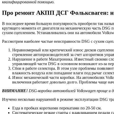
квалифицированной помощью.
Про ремонт АКПП ДСГ Фольксваген: не
В последнее время большую популярность приобрели так назыв
крутящего момента от двигателя на механическую часть DSG п
сухим сцеплением. Устанавливались они на автомобили Volkswa
Рассмотрим наиболее частые неисправности DSG с сухим сцеп
Неравномерный или критический износ дисков сцепления.
стремление автопроизводителей за счет алгоритмов упра
Нарушение в работе Махатроника. Известный своими сло
управляющей части DSG в основном возникают из-за пер
Сбои в работе селектора. В этом узле проблемы появляю
влажность воздуха или попадание влаги под рычаг селект
Износ механической части коробки. На автомобилях Vol
включения работают довольно долго. Проблемы чаще нач
ВНИМАНИЕ!
DSG-коробки автомобилей Volkswagen проще и д
Изучено несколько нарушений в режиме эксплуатации DSG тра
Езда в пробках короткими перекатами по 20-50 см.
Систематические резкие старты с вдавливанием педали га