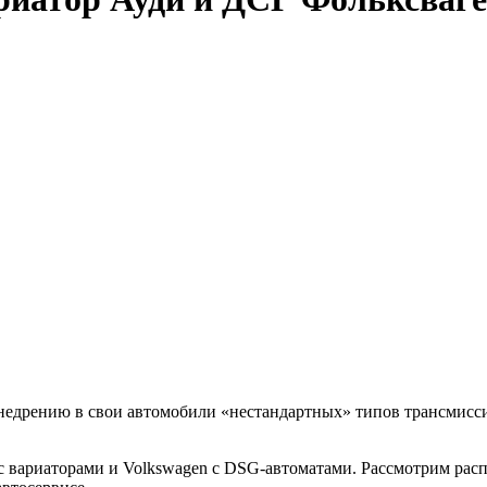
внедрению в свои автомобили «нестандартных» типов трансмисс
 с вариаторами и Volkswagen с DSG-автоматами. Рассмотрим рас