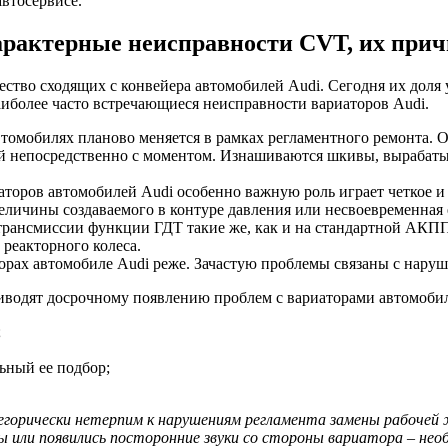
втосервисе.
арактерные неисправности CVT, их при
ство сходящих с конвейера автомобилей Audi. Сегодня их доля 
аиболее часто встречающиеся неисправности вариаторов Audi.
томобилях планово меняется в рамках регламентного ремонта. О
ей непосредственно с моментом. Изнашиваются шкивы, вырабат
аторов автомобилей Audi особенно важную роль играет четкое 
личины создаваемого в контуре давления или несвоевременная 
трансмиссии функции ГДТ такие же, как и на стандартной АКП
 реакторного колеса.
орах автомобиле Audi реже. Зачастую проблемы связаны с нару
иводят досрочному появлению проблем с вариаторами автомобил
;
ьный ее подбор;
орически нетерпим к нарушениям регламента замены рабочей ж
ы или появились посторонние звуки со стороны вариатора – не