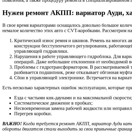
появления, а также процедуру ремонта в специализированном а
Нужен ремонт АКПП: вариатор Ауди, х
В свое время вариаторами оснащалось довольно большое количе
немалое количество этих авто с CVT-коробками. Рассмотрим н
Критический износ ремня и шкивов. Ремень на многих ав
конструкции бесступенчатого регулирования, работающ
управляющей гидравлики.
Нарушения в работе управляющего гидроблока. Для вари
операций. Даже небольшие отклонения от необходимой ве
Проблемы с гидротрансформатором. В рассматриваемой 
разбивается подшипник, реже отказывает обгонная муфта
Сбои в управляющей электронике. Встречается на вариат
Есть несколько характерных ошибок эксплуатации, которые пр
Езда с частыми кик-даунами и на максимальной скорости
Систематическое движение в пробках;
Несвоевременная замена рабочей жидкости или неправил
Перегрев коробки.
ВАЖНО!
Когда требуется ремонт АКПП, вариатор Ауди катег
обороты двигателя стали выходить за свои привычные границ