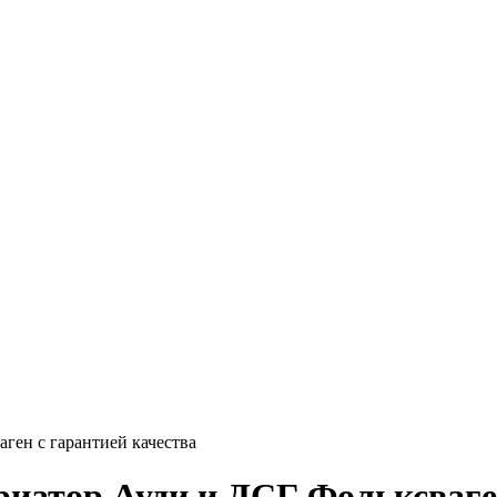
ген с гарантией качества
атор Ауди и ДСГ Фольксваген