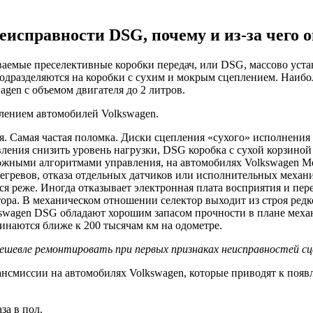
исправности DSG, почему и из-за чего 
аемые преселективные коробки передач, или DSG, массово уста
одразделяются на коробки с сухим и мокрым сцеплением. Наибо
gen с объемом двигателя до 2 литров.
лением автомобилей Volkswagen.
 Самая частая поломка. Диски сцепления «сухого» исполнения 
вления снизить уровень нагрузки, DSG коробка с сухой корзиной
жными алгоритмами управления, на автомобилях Volkswagen Ме
егревов, отказа отдельных датчиков или исполнительных механ
тся реже. Иногда отказывает электронная плата восприятия и пе
ора. В механическом отношении селектор выходит из строя редк
kswagen DSG обладают хорошим запасом прочности в плане мех
инаются ближе к 200 тысячам км на одометре.
ешевле ремонтировать при первых признаках неисправностей сц
нсмиссии на автомобилях Volkswagen, которые приводят к появ
за в пол.