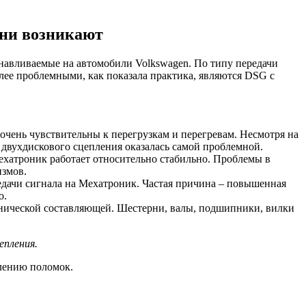
они возникают
навливаемые на автомобили Volkswagen. По типу передачи
лее проблемными, как показала практика, являются DSG с
очень чувствительны к перегрузкам и перегревам. Несмотря на
 двухдискового сцепления оказалась самой проблемной.
хатроник работает относительно стабильно. Проблемы в
измов.
редачи сигнала на Мехатроник. Частая причина – повышенная
о.
анической составляющей. Шестерни, валы, подшипники, вилки
епления.
лению поломок.