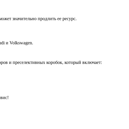
ет значительно продлить ее ресурс.
i и Volkswagen.
оров и преселективных коробок, который включает:
вис!