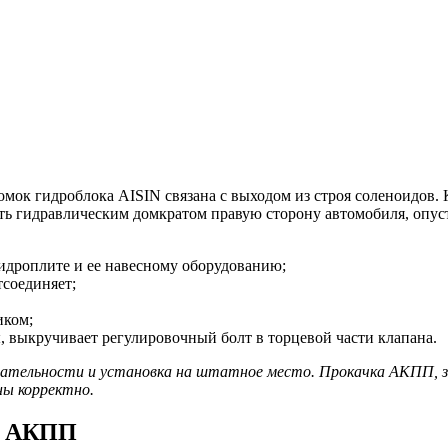
омок гидроблока AISIN связана с выходом из строя соленоидов.
ть гидравлическим домкратом правую сторону автомобиля, опус
гидроплите и ее навесному оборудованию;
тсоединяет;
иком;
 выкручивает регулировочный болт в торцевой части клапана.
вательности и установка на штатное место. Прокачка АКПП, з
ны корректно.
ты АКПП