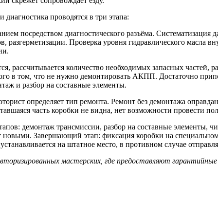
кий скрежет сопровождает езду.
 диагностика проводятся в три этапа:
ием посредством диагностического разъёма. Систематизация да
, разгерметизации. Проверка уровня гидравлического масла вн
ии.
я, рассчитывается количество необходимых запасных частей, ра
рого в том, что не нужно демонтировать АКПП. Достаточно при
нтаж и разбор на составные элементы.
оторист определяет тип ремонта. Ремонт без демонтажа оправда
тавшаяся часть коробки не видна, нет возможности провести п
тапов: демонтаж трансмиссии, разбор на составные элементы, ч
т новыми. Завершающий этап: фиксация коробки на специальном
танавливается на штатное место, в противном случае отправляе
авторизированных мастерских, где предоставляют гарантийные