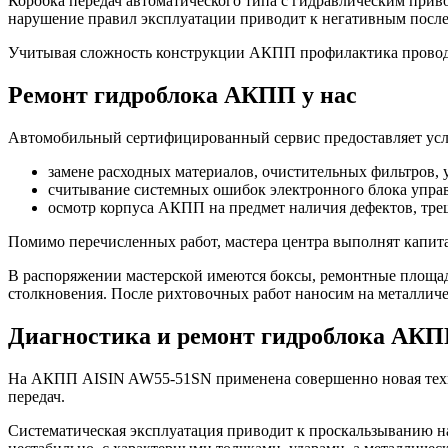
Коробка передач автоматического типа с гидравлическим прив
нарушение правил эксплуатации приводит к негативным после
Учитывая сложность конструкции АКПП профилактика проводи
Ремонт гидроблока АКПП у нас
Автомобильный сертифицированный сервис предоставляет услу
замене расходных материалов, очистительных фильтров, 
считывание системных ошибок электронного блока управл
осмотр корпуса АКПП на предмет наличия дефектов, трещ
Помимо перечисленных работ, мастера центра выполнят капита
В распоряжении мастерской имеются боксы, ремонтные площад
столкновения. После рихтовочных работ наносим на металличе
Диагностика и ремонт гидроблока АКП
На АКПП AISIN AW55-51SN применена совершенно новая техно
передач.
Систематическая эксплуатация приводит к проскальзыванию на