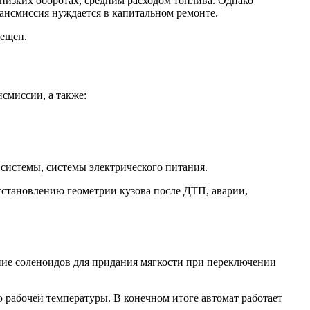
 низких оборотах, средним расходом топлива. Однако
ансмиссия нуждается в капитальном ремонте.
рещен.
смиссии, а также:
 системы, системы электрического питания.
становлению геометрии кузова после ДТП, аварии,
ие соленоидов для придания мягкости при переключении
рабочей температуры. В конечном итоге автомат работает