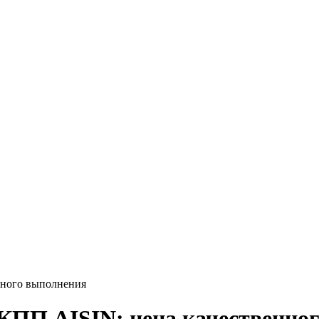
нного выполнения
КПП AISIN: цена качественно