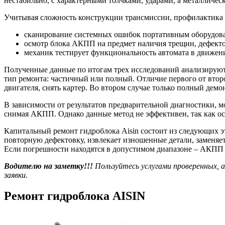
нестабильно, с характерными толчками, ударами, а металличес
Учитывая сложность конструкции трансмиссии, профилактика и
сканирование системных ошибок портативным оборудован
осмотр блока АКПП на предмет наличия трещин, дефектов
механик тестирует функциональность автомата в движен
Полученные данные по итогам трех исследований анализируютс
тип ремонта: частичный или полный. Отличие первого от вто
двигателя, снять картер. Во втором случае только полный демо
В зависимости от результатов предварительной диагностики, м
снимая АКПП. Однако данные метод не эффективен, так как ос
Капитальный ремонт гидроблока Aisin состоит из следующих э
повторную дефектовку, извлекает изношенные детали, заменяе
Если погрешности находятся в допустимом диапазоне – АКПП ус
Водителю на заметку!!!
Пользуйтесь услугами проверенных, 
заявки.
Ремонт гидроблока AISIN