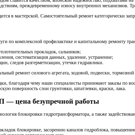
одом славится качеством, японской надежностью, подхватами на
дствиям, преждевременному износу внутренних механизмов. Тр
тся в мастерской. Самостоятельный ремонт категорически зап
ги по комплексной профилактике и капитальному ремонту тран
уплотнительных прокладок, сальников;
ения, систематизация данных, удаление, устранение;
ин, следов разгерметизации, утечки гидравлики.
льный ремонт силового агрегата, ходовой, подвески, тормозной
ки, благодаря чему наши специалисты принимают заказы по вос
скую поверхность слои грунтовки, шпатлевки, краски, лака.
П — цена безупречной работы
логия блокировки гидротрансформатора, а также задействован
кладок блокировке, засорению каналов гидроблока, повышению 